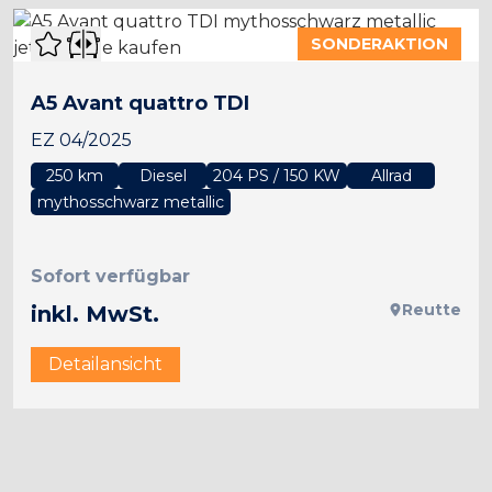
SONDERAKTION
A5 Avant quattro TDI
EZ 04/2025
250 km
Diesel
204 PS / 150 KW
Allrad
mythosschwarz metallic
Sofort verfügbar
Reutte
inkl. MwSt.
Detailansicht