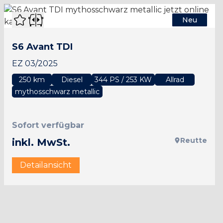
Neu
S6 Avant TDI
EZ 03/2025
250 km
Diesel
344 PS / 253 KW
Allrad
mythosschwarz metallic
Sofort verfügbar
Reutte
inkl. MwSt.
Detailansicht