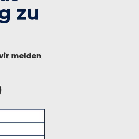
g zu
wir melden
0