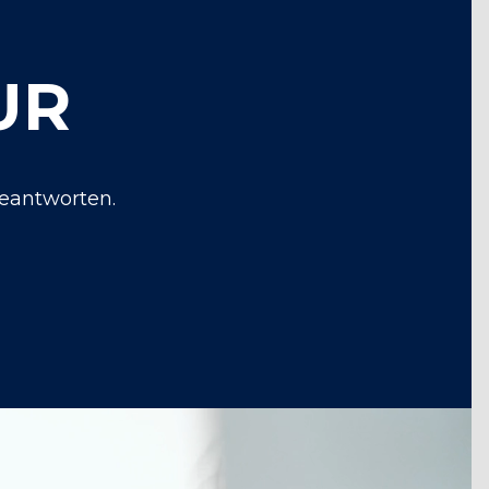
UR
beantworten.