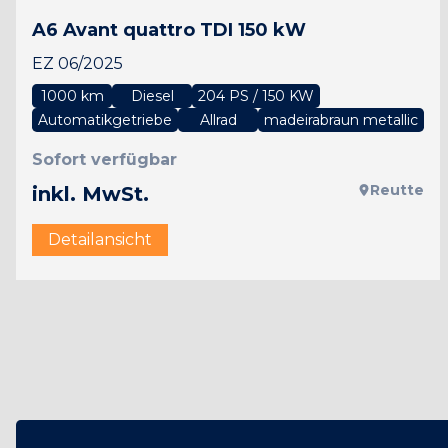
A6 Avant quattro TDI 150 kW
EZ 06/2025
1000 km
Diesel
204 PS / 150 KW
Automatikgetriebe
Allrad
madeirabraun metallic
Sofort verfügbar
Reutte
inkl. MwSt.
Detailansicht