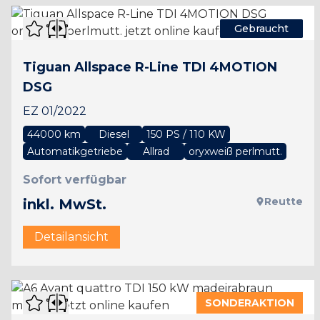
Gebraucht
Tiguan Allspace R-Line TDI 4MOTION
DSG
EZ 01/2022
44000 km
Diesel
150 PS / 110 KW
Automatikgetriebe
Allrad
oryxweiß perlmutt.
Sofort verfügbar
Reutte
inkl. MwSt.
Detailansicht
SONDERAKTION